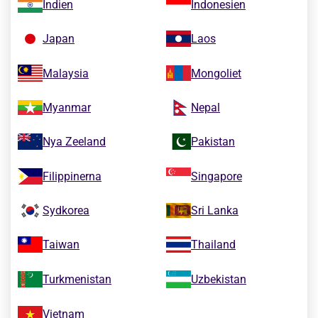
Indien
Indonesien
Japan
Laos
Malaysia
Mongoliet
Myanmar
Nepal
Nya Zeeland
Pakistan
Filippinerna
Singapore
Sydkorea
Sri Lanka
Taiwan
Thailand
Turkmenistan
Uzbekistan
Vietnam