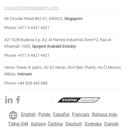
contact@tgmresearch.com
68 Circular Road #02-01, 049422,
Singapore
Phone: +971 5 4421 4421
A2-102B Budova č.p. A2, Al Hamra Industrial Zone-FZ, Ras al-
Khaimah 1005,
Spojené Arabské Emiráty
Phone: +971 5 4421 4421
Yersin Tower, 8. patro, 30-32 Yersin, čtvrť Ben Thanh, Ho Či Minovo
Město,
Vietnam
Phone: +84 328 445 688
English
Polski
Español
Français
Bahasa Indo
Tiếng Việt
Italiano
Čeština
Deutsch
Svenska
Danish