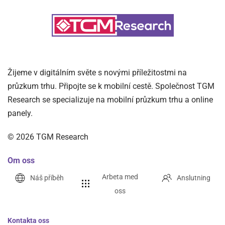
Žijeme v digitálním světe s novými příležitostmi na
průzkum trhu. Připojte se k mobilní cestě. Společnost TGM
Research se specializuje na mobilní průzkum trhu a online
panely.
©
2026
TGM Research
Om oss
Arbeta med
Náš příběh
Anslutning
oss
Kontakta oss