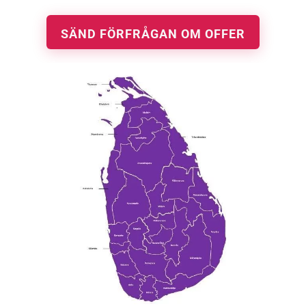
SÄND FÖRFRÅGAN OM OFFER