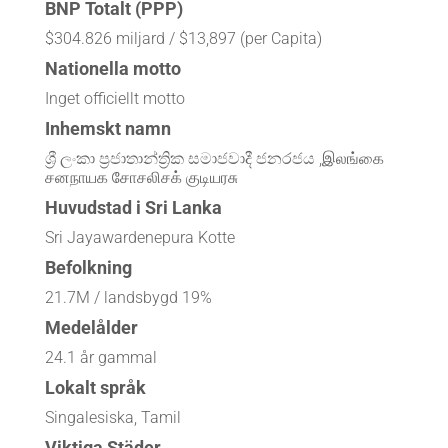
BNP Totalt (PPP)
$304.826 miljard / $13,897 (per Capita)
Nationella motto
Inget officiellt motto
Inhemskt namn
ශ්‍රී ලංකා ප්‍රජාතාන්ත්‍රික සමාජවාදී ජනරජය ,இலங்கை
சனநாயக சோசலிசக் குடியரசு
Huvudstad i Sri Lanka
Sri Jayawardenepura Kotte
Befolkning
21.7M / landsbygd 19%
Medelålder
24.1 år gammal
Lokalt språk
Singalesiska, Tamil
Viktiga Städer