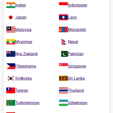
Indien
Indonesien
Japan
Laos
Malaysia
Mongoliet
Myanmar
Nepal
Nya Zeeland
Pakistan
Filippinerna
Singapore
Sydkorea
Sri Lanka
Taiwan
Thailand
Turkmenistan
Uzbekistan