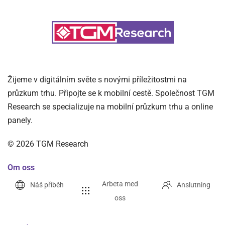
Žijeme v digitálním světe s novými příležitostmi na
průzkum trhu. Připojte se k mobilní cestě. Společnost TGM
Research se specializuje na mobilní průzkum trhu a online
panely.
©
2026
TGM Research
Om oss
Arbeta med
Náš příběh
Anslutning
oss