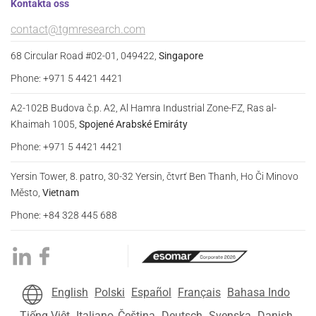
Kontakta oss
contact@tgmresearch.com
68 Circular Road #02-01, 049422,
Singapore
Phone: +971 5 4421 4421
A2-102B Budova č.p. A2, Al Hamra Industrial Zone-FZ, Ras al-
Khaimah 1005,
Spojené Arabské Emiráty
Phone: +971 5 4421 4421
Yersin Tower, 8. patro, 30-32 Yersin, čtvrť Ben Thanh, Ho Či Minovo
Město,
Vietnam
Phone: +84 328 445 688
English
Polski
Español
Français
Bahasa Indo
Tiếng Việt
Italiano
Čeština
Deutsch
Svenska
Danish