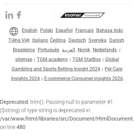
English
Polski
Español
Français
Bahasa Indo
Tiếng Việt
Italiano
Čeština
Deutsch
Svenska
Danish
Brasileiros
Português
العربية
Norsk
Nederlands
|
sitemap
TGM.academy
TGM StatBox
Global
|
|
|
Gambling and Sports Betting Insight 2024
Pet Care
|
Insights 2024
E-commerce Consumer insights 2026
|
Deprecated
: trim(): Passing null to parameter #1
($string) of type string is deprecated in
/var/www/html/libraries/src/Document/HtmlDocument
on line
480