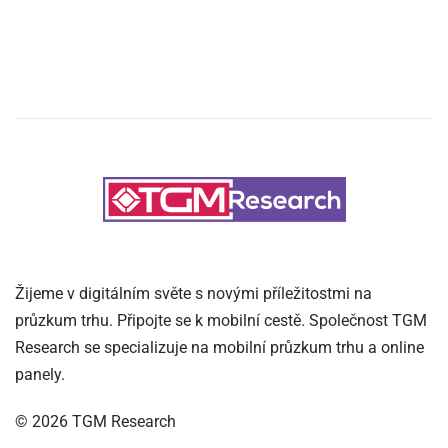
Žijeme v digitálním světe s novými příležitostmi na
průzkum trhu. Připojte se k mobilní cestě. Společnost TGM
Research se specializuje na mobilní průzkum trhu a online
panely.
©
2026
TGM Research