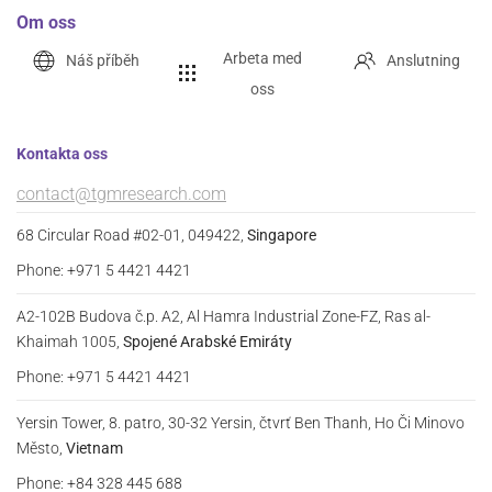
Om oss
Arbeta med
Náš příběh
Anslutning
oss
Kontakta oss
contact@tgmresearch.com
68 Circular Road #02-01, 049422,
Singapore
Phone: +971 5 4421 4421
A2-102B Budova č.p. A2, Al Hamra Industrial Zone-FZ, Ras al-
Khaimah 1005,
Spojené Arabské Emiráty
Phone: +971 5 4421 4421
Yersin Tower, 8. patro, 30-32 Yersin, čtvrť Ben Thanh, Ho Či Minovo
Město,
Vietnam
Phone: +84 328 445 688