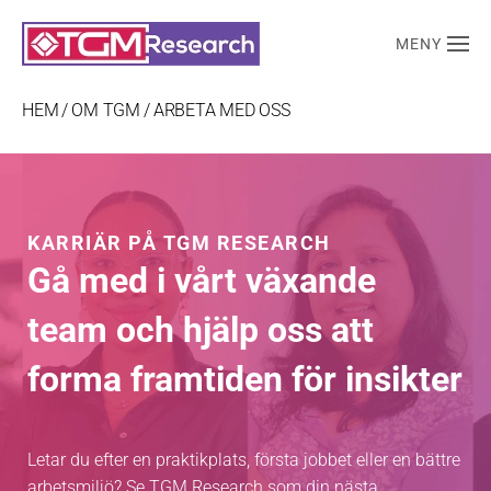
MENY
Skip to main content
HEM
OM TGM
ARBETA MED OSS
KARRIÄR PÅ TGM RESEARCH
Gå med i vårt växande
team och hjälp oss att
forma framtiden för insikter
Letar du efter en praktikplats, första jobbet eller en bättre
arbetsmiljö? Se TGM Research som din nästa