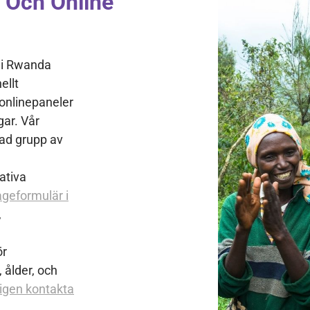
 Och Online
 i Rwanda
ellt
 onlinepaneler
ar. Vår
ad grupp av
ativa
ågeformulär i
,
ör
 ålder, och
igen kontakta