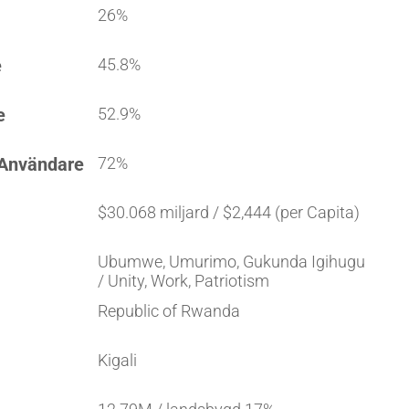
26%
e
45.8%
e
52.9%
 Användare
72%
$30.068 miljard / $2,444 (per Capita)
Ubumwe, Umurimo, Gukunda Igihugu
/ Unity, Work, Patriotism
Republic of Rwanda
Kigali