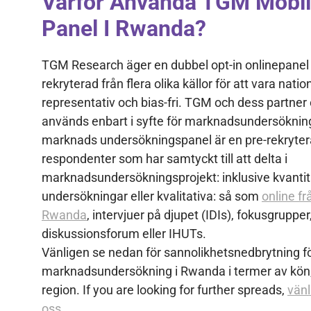
Varför Använda TGM Mobil
Panel I Rwanda?
TGM Research äger en dubbel opt-in onlinepanel
rekryterad från flera olika källor för att vara nation
representativ och bias-fri. TGM och dess partner
används enbart i syfte för marknadsundersökning
marknads undersökningspanel är en pre-rekryter
respondenter som har samtyckt till att delta i
marknadsundersökningsprojekt: inklusive kvantit
undersökningar eller kvalitativa: så som
online fr
Rwanda
, intervjuer på djupet (IDIs), fokusgrupper
diskussionsforum eller IHUTs.
Vänligen se nedan för sannolikhetsnedbrytning f
marknadsundersökning i Rwanda i termer av kön,
region. If you are looking for further spreads,
vänl
oss.