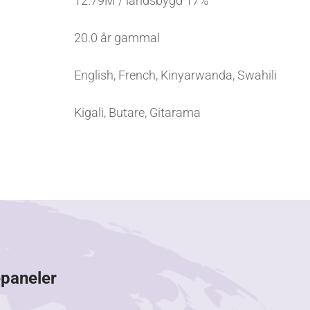
12.79M / landsbygd 17%
20.0 år gammal
English, French, Kinyarwanda, Swahili
Kigali, Butare, Gitarama
epaneler