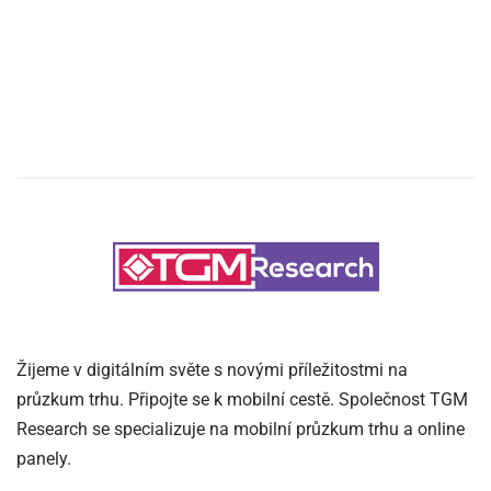
Žijeme v digitálním světe s novými příležitostmi na
průzkum trhu. Připojte se k mobilní cestě. Společnost TGM
Research se specializuje na mobilní průzkum trhu a online
panely.