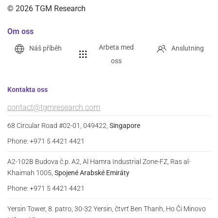
©
2026
TGM Research
Om oss
Arbeta med
Náš příběh
Anslutning
oss
Kontakta oss
contact@tgmresearch.com
68 Circular Road #02-01, 049422,
Singapore
Phone: +971 5 4421 4421
A2-102B Budova č.p. A2, Al Hamra Industrial Zone-FZ, Ras al-
Khaimah 1005,
Spojené Arabské Emiráty
Phone: +971 5 4421 4421
Yersin Tower, 8. patro, 30-32 Yersin, čtvrť Ben Thanh, Ho Či Minovo