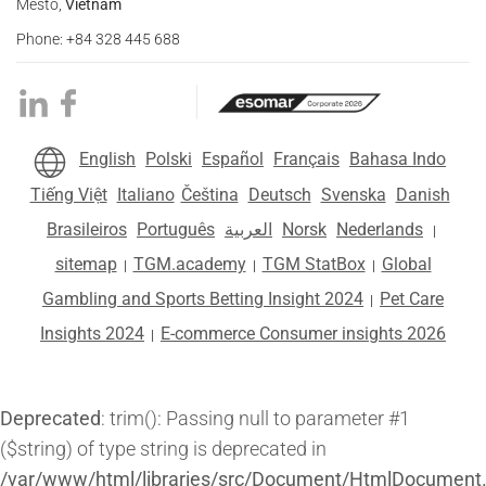
Město,
Vietnam
Phone: +84 328 445 688
English
Polski
Español
Français
Bahasa Indo
Tiếng Việt
Italiano
Čeština
Deutsch
Svenska
Danish
Brasileiros
Português
العربية
Norsk
Nederlands
|
sitemap
TGM.academy
TGM StatBox
Global
|
|
|
Gambling and Sports Betting Insight 2024
Pet Care
|
Insights 2024
E-commerce Consumer insights 2026
|
Deprecated
: trim(): Passing null to parameter #1
($string) of type string is deprecated in
/var/www/html/libraries/src/Document/HtmlDocument