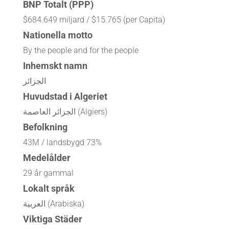
BNP Totalt (PPP)
$684.649 miljard / $15.765 (per Capita)
Nationella motto
By the people and for the people
Inhemskt namn
الجزائر
Huvudstad i Algeriet
الجزائر العاصمة (Algiers)
Befolkning
43M / landsbygd 73%
Medelålder
29 år gammal
Lokalt språk
العربية (Arabiska)
Viktiga Städer