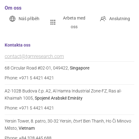
Om oss
Arbeta med
Náš příběh
Anslutning
oss
Kontakta oss
contact@tgmresearch.com
68 Circular Road #02-01, 049422,
Singapore
Phone: +971 5 4421 4421
A2-102B Budova č.p. A2, Al Hamra Industrial Zone-FZ, Ras al-
Khaimah 1005,
Spojené Arabské Emiráty
Phone: +971 5 4421 4421
Yersin Tower, 8. patro, 30-32 Yersin, čtvrť Ben Thanh, Ho Či Minovo
Město,
Vietnam
Phone: +84 328 445 688