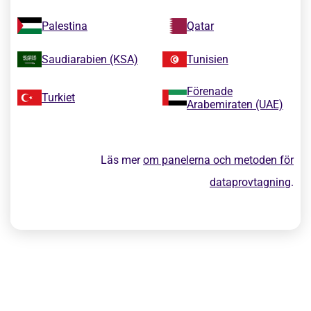
Palestina
Qatar
Saudiarabien (KSA)
Tunisien
Förenade
Turkiet
Arabemiraten (UAE)
Läs mer
om panelerna och metoden för
dataprovtagning
.