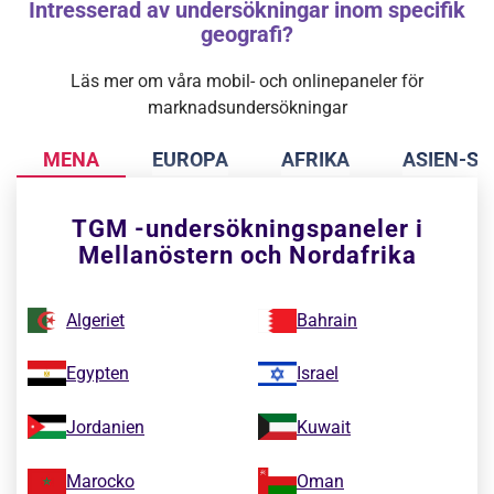
Intresserad av undersökningar inom specifik
geografi?
Läs mer om våra mobil- och onlinepaneler för
marknadsundersökningar
MENA
EUROPA
AFRIKA
ASIEN-S
TGM -undersökningspaneler i
Mellanöstern och Nordafrika
Algeriet
Bahrain
Egypten
Israel
Jordanien
Kuwait
Marocko
Oman