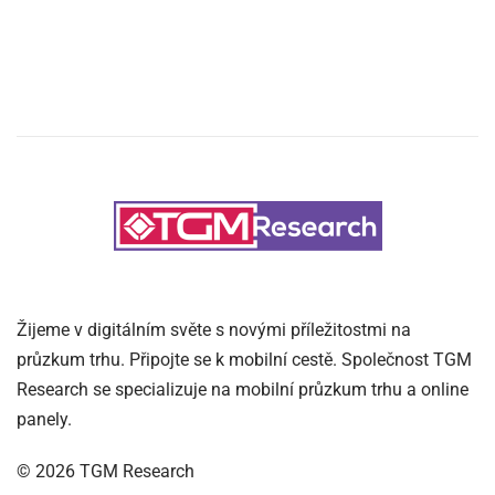
Žijeme v digitálním světe s novými příležitostmi na
průzkum trhu. Připojte se k mobilní cestě. Společnost TGM
Research se specializuje na mobilní průzkum trhu a online
panely.
©
2026
TGM Research