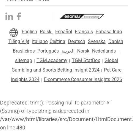
English
Polski
Español
Français
Bahasa Indo
Tiếng Việt
Italiano
Čeština
Deutsch
Svenska
Danish
Brasileiros
Português
العربية
Norsk
Nederlands
|
sitemap
TGM.academy
TGM StatBox
Global
|
|
|
Gambling and Sports Betting Insight 2024
Pet Care
|
Insights 2024
E-commerce Consumer insights 2026
|
Deprecated
: trim(): Passing null to parameter #1
($string) of type string is deprecated in
/var/www/html/libraries/src/Document/HtmlDocument
on line
480