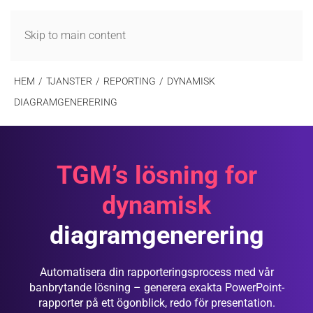
MENY
Skip to main content
HEM
TJANSTER
REPORTING
DYNAMISK
DIAGRAMGENERERING
TGM’s lösning for
dynamisk
diagramgenerering
Automatisera din rapporteringsprocess med vår
banbrytande lösning – generera exakta PowerPoint-
rapporter på ett ögonblick, redo för presentation.