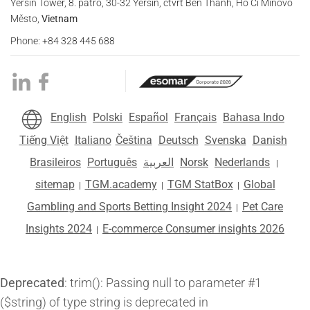
Yersin Tower, 8. patro, 30-32 Yersin, čtvrť Ben Thanh, Ho Či Minovo
Město,
Vietnam
Phone: +84 328 445 688
English
Polski
Español
Français
Bahasa Indo
Tiếng Việt
Italiano
Čeština
Deutsch
Svenska
Danish
Brasileiros
Português
العربية
Norsk
Nederlands
|
sitemap
TGM.academy
TGM StatBox
Global
|
|
|
Gambling and Sports Betting Insight 2024
Pet Care
|
Insights 2024
E-commerce Consumer insights 2026
|
Deprecated
: trim(): Passing null to parameter #1
($string) of type string is deprecated in