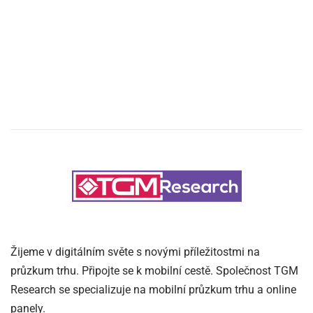
Žijeme v digitálním světe s novými příležitostmi na
průzkum trhu. Připojte se k mobilní cestě. Společnost TGM
Research se specializuje na mobilní průzkum trhu a online
panely.