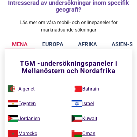
Intresserad av undersökningar inom specifik
geografi?
Läs mer om våra mobil- och onlinepaneler för
marknadsundersökningar
MENA
EUROPA
AFRIKA
ASIEN-S
TGM -undersökningspaneler i
Mellanöstern och Nordafrika
Algeriet
Bahrain
Egypten
Israel
Jordanien
Kuwait
Marocko
Oman