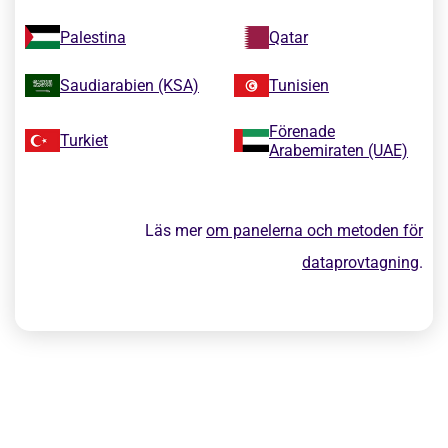
Palestina
Qatar
Saudiarabien (KSA)
Tunisien
Förenade
Turkiet
Arabemiraten (UAE)
Läs mer
om panelerna och metoden för
dataprovtagning
.