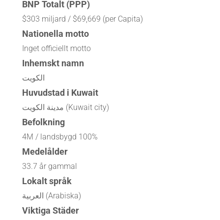
BNP Totalt (PPP)
$303 miljard / $69,669 (per Capita)
Nationella motto
Inget officiellt motto
Inhemskt namn
الكويت
Huvudstad i Kuwait
مدينة الكويت (Kuwait city)
Befolkning
4M / landsbygd 100%
Medelålder
33.7 år gammal
Lokalt språk
العربية (Arabiska)
Viktiga Städer