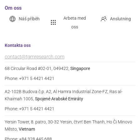
Om oss
Arbeta med
Náš příběh
Anslutning
oss
Kontakta oss
contact@tgmresearch.com
68 Circular Road #02-01, 049422,
Singapore
Phone: +971 5 4421 4421
A2-102B Budova č.p. A2, Al Hamra Industrial Zone-FZ, Ras al-
Khaimah 1005,
Spojené Arabské Emiráty
Phone: +971 5 4421 4421
Yersin Tower, 8. patro, 30-32 Yersin, čtvrť Ben Thanh, Ho Či Minovo
Město,
Vietnam
Phone: +84 328 445 688