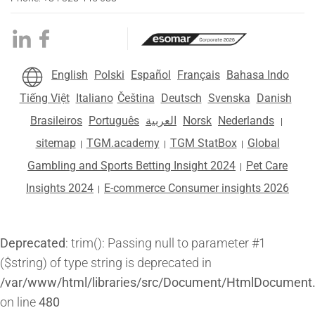
English
Polski
Español
Français
Bahasa Indo
Tiếng Việt
Italiano
Čeština
Deutsch
Svenska
Danish
Brasileiros
Português
العربية
Norsk
Nederlands
|
sitemap
TGM.academy
TGM StatBox
Global
|
|
|
Gambling and Sports Betting Insight 2024
Pet Care
|
Insights 2024
E-commerce Consumer insights 2026
|
Deprecated
: trim(): Passing null to parameter #1
($string) of type string is deprecated in
/var/www/html/libraries/src/Document/HtmlDocument
on line
480