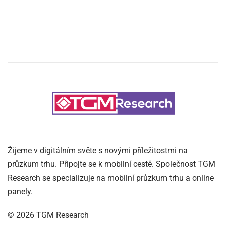
Žijeme v digitálním světe s novými příležitostmi na
průzkum trhu. Připojte se k mobilní cestě. Společnost TGM
Research se specializuje na mobilní průzkum trhu a online
panely.
©
2026
TGM Research