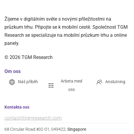
Žijeme v digitálním světe s novými příležitostmi na
průzkum trhu. Připojte se k mobilní cestě. Společnost TGM
Research se specializuje na mobilní průzkum trhu a online
panely.
©
2026
TGM Research
Om oss
Arbeta med
Náš příběh
Anslutning
oss
Kontakta oss
contact@tgmresearch.com
68 Circular Road #02-01, 049422,
Singapore