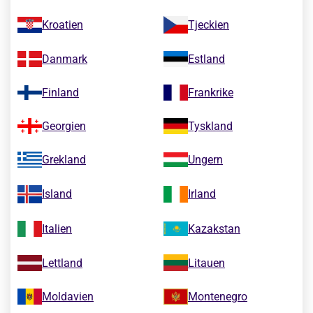
Kroatien
Tjeckien
Danmark
Estland
Finland
Frankrike
Georgien
Tyskland
Grekland
Ungern
Island
Irland
Italien
Kazakstan
Lettland
Litauen
Moldavien
Montenegro