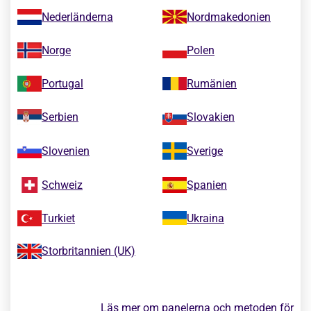
Nederländerna
Nordmakedonien
Norge
Polen
Portugal
Rumänien
Serbien
Slovakien
Slovenien
Sverige
Schweiz
Spanien
Turkiet
Ukraina
Storbritannien (UK)
Läs mer
om panelerna och metoden för