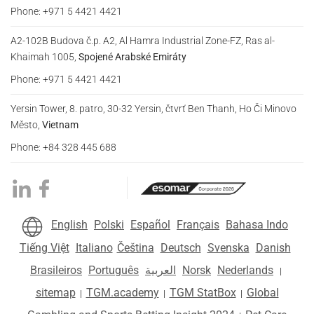
Phone: +971 5 4421 4421
A2-102B Budova č.p. A2, Al Hamra Industrial Zone-FZ, Ras al-
Khaimah 1005,
Spojené Arabské Emiráty
Phone: +971 5 4421 4421
Yersin Tower, 8. patro, 30-32 Yersin, čtvrť Ben Thanh, Ho Či Minovo
Město,
Vietnam
Phone: +84 328 445 688
English
Polski
Español
Français
Bahasa Indo
Tiếng Việt
Italiano
Čeština
Deutsch
Svenska
Danish
Brasileiros
Português
العربية
Norsk
Nederlands
|
sitemap
TGM.academy
TGM StatBox
Global
|
|
|