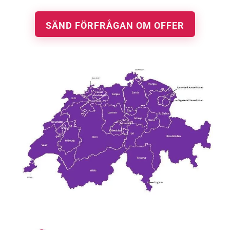
SÄND FÖRFRÅGAN OM OFFER